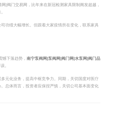
阀行情网|阀门交易网，比年来在新冠检测家具限制阐发超越，
味。
公司功绩大幅增长。但跟着大家疫情所在变化，联系家具
震憾下落趋势，
南宁泵阀网|泵阀网|阀门网|水泵网|阀门品
舛误。
拓展多元化业务，提高中枢竞争力。同期，关切国度对医疗
心。总体而言，投资者应保捏严慎，关切公司基本面变化