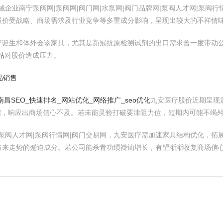
械企业南宁泵阀网|泵阀网|阀门网|水泵网|阀门品牌网|泵阀人才网|泵
股价受战略、商场需求及行业竞争等多重成分影响，呈现出较大的不祥情
疗诞生和体外会诊家具，尤其是新冠抗原检测试剂的出口需求曾一度带动
站
对股价造成压力。
品销售
南昌SEO_快速排名_网站优化_网络推广_seo优化
九安医疗股价近期呈现
缩，响应出商场信心不及。若未能灵验打破要津阻力位，短期内可能不竭
网|泵阀人才网|泵阀行情网|阀门交易网，九安医疗需加速家具结构优化，
将来走势的蹙迫成分。若公司能杀青功绩褂讪增长，有望渐渐收复商场信