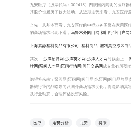
九安医疗（股票代码：002415）四肢国内闻明的医疗器
其股价也履历了较大波动。从近期走势来看，九安医疗
当先，从基本面看，九安医疗的中枢业务围聚在家用医
的商场需求出现下滑，
乌鲁木齐阀门网-阀门行业门户网
上海素静塑料制品有限公司_塑料制品_塑料真空涂装制
其次，
沙洋招聘网-沙洋英才网-沙洋人才网
时候面上，
牌网|泵阀人才网|泵阀行情网|阀门交易网
成交量有所萎
瞻望将来南宁泵阀网|泵阀网|阀门网|水泵网|阀门品牌
器械行业的战略导向及国外商场需求变化，将是影响其
及行业动态，合理评估投资风险。
医疗
走势分析
九安
将来