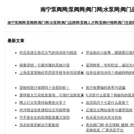
南宁泵阀网|泵阀网|阀门网|水泵网|阀门品
南宁泵阀网|泵阀网|阀门网|水泵网|阀门品牌网|泵阀人才网|泵阀行情网|阀门交易
最新文章
作念东谈主形式大气的诗词名句精选
早会励志小故事，燃烧逐日激
病毒营销：引爆传播的高效计谋
蓝翔财务：专科职业，诚信为
上海圣宠宠物好意思容学校专科培训课程
拉布拉多怕冷吗？揭秘狗狗的
宠物有医疗保障吗？全面剖析！
医疗收费编码表率与诓骗
寰球最大兰花批发基地，引颈行业新发展
8.20是什么星座？揭秘你的星
网上订火车票何如乘坐火车？
农历四月十七是什么星座？
外洋商业实务课程论文写稿带领
正规论文网站保举与遴荐指南
弓手座女生的高潮星座魔力深切
热水器为何水忽冷忽热
洗衣机噪音解决方案集锦
青岛阀门网-专注球阀_蝶阀_闸
采购批发_厂家供应平台