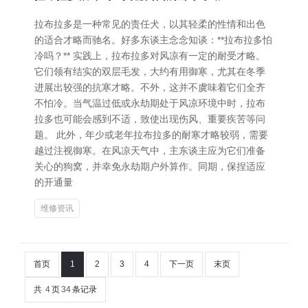
拉布拉多是一种常见的责任犬，以其轻柔的性情和出色
的适合才略而驰名。好多东谈主念念知谈：**拉布拉多怕
冷吗？** 实践上，拉布拉多对风凉有一定的耐受才略。
它们领有结实的双层毛发，大约有用御寒，尤其在冬季
进展出较强的抗寒才略。不外，这并不虞味着它们全齐
不怕冷。当气温过低或永劫期处于风凉环境中时，拉布
拉多也可能会感到不适，致使出现伤风、重要疾苦等问
题。 此外，年少或老年拉布拉多的耐寒才略较弱，需要
越过注视御寒。在风凉天气中，主东谈主应为它们准备
关心的狗窝，并幸免永劫期户外算作。同期，保捏适应
的开通量
维修资讯
首页
1
2
3
4
下一页
末页
共
4
页
34
条记录