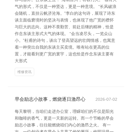
气的形式，不仅是一种贤达，更是一种意境。 “长风破浪
会随机，直挂云帆济沧海。”李白的这句诗，展现了诗东
谈主面临窘境时的坚决与表情，也体现了他广宽的襟怀
与巨大的志向。这种不畏勤苦、前赴后继的精神，恰是
作念东谈主形式大气的体现。 “会当凌尽头，一览众山
小。”杜甫的诗句，谈出了登高望远的壮阔情感，也寓意
着一种突出自我的东谈主买卖境。唯有站在更高的位
置，才能看到更广宽的寰宇，这也恰是作念东谈主要有
大形式
维修资讯
早会励志小故事，燃烧逐日激昂心
2026-07-02
每天黎明，当咱们走进办公室，理睬咱们的不仅是阳光
和咖啡的香气，更是一天新的运转。而一个节略的早会
励志小故事，往往能燃烧咱们内心的激昂之火。 有一
次，一位创业者在早会上共享了他的履历：他照旧是一