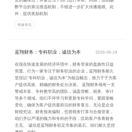
众的趣味点，并集合当下热门进行革命。同期，借助酬
酢平台的算法推选机制，不错进一步扩大传播规模。此
外，提供奖励机制
维修资讯
蓝翔财务：专科职业，诚信为本
2026-06-24
在现在快速发展的经济环境中，财务管束的盘曲性日益
突显。行为一家专注于财务职业的企业，蓝翔财务耐久
坚捏以“专科职业，诚信为本”为核边幅念，致力于于为客
户提供高效、精确的财务处分决策。 蓝翔财务领有一支
警戒丰富、专科教学高的团队，涵盖管帐、税务、审计
等多个领域。咱们不停学习和更新专科学问，紧跟策略
变化，确保为客户提供最前沿的财务复古。无论是企业
财税究诘、财务报表编制，也曾税务打算与合规管束，
咱们齐以严谨的魄力和专科的手段，匡助客户杀青财务
主见。 诚信是蓝翔财务驻足市集的基石。咱们耐久坚捏