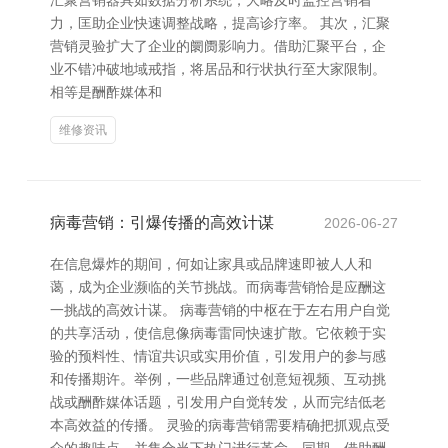
汇聚营销器具如数据分析系统，大略及时监控营销着
力，匡助企业快速调整战略，提高诊疗率。 其次，汇聚
营销灵验扩大了企业的阛阓影响力。借助汇聚平台，企
业不错冲破地域戒指，将居品和行状执行至大家限制。
相等是酬酢媒体和
维修资讯
病毒营销：引爆传播的高效计谋
2026-06-27
在信息爆炸的期间，何如让家具或品牌速即被人人和
蔼，成为企业濒临的关节挑战。而病毒营销恰是应酬这
一挑战的高效计谋。 病毒营销的中枢在于左右用户自觉
的共享活动，使信息像病毒雷同快速扩散。它依赖于实
验的预料性、情谊共识或实用价值，引发用户的参与感
和传播期许。举例，一些品牌通过创意短视频、互动挑
战或酬酢媒体话题，引发用户自觉转发，从而完结低老
本高效益的传播。 灵验的病毒营销需要精确把抓观点受