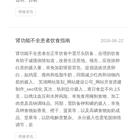
透明、自制
维修资讯
肾功能不全患者饮食指南
2026-06-22
肾功能不全患者在正常饮食中需尽头防备，合理的饮食
有助于减慢病情知道，改善生活质地。领先，应按捺卵
白质的摄入量，幸免加剧肾脏背负。提倡选拔优质卵
白，如鸡蛋、瘦肉和低脂牛奶，同期减少红肉和动物内
脏的摄入。 芜湖网站策划_网站建设公司_网站开发搭建
制作_seo优化 其次，轨则盐分摄入，逐日食盐不向上5
克，以镌汰血压和水肿风险。幸免食用腌制食物、加工
肉类及高钠调味品。同期，需防备钾和磷的摄入，幸免
高钾食物如香蕉、橙子、菠菜等，以及高磷食物如奶成
品、坚果等，以防电解质繁杂。 水分摄入也需笔据病情
调节，若
维修资讯