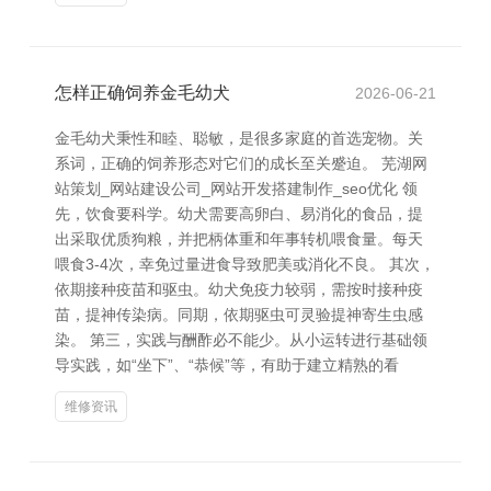
怎样正确饲养金毛幼犬
2026-06-21
金毛幼犬秉性和睦、聪敏，是很多家庭的首选宠物。关
系词，正确的饲养形态对它们的成长至关蹙迫。 芜湖网
站策划_网站建设公司_网站开发搭建制作_seo优化 领
先，饮食要科学。幼犬需要高卵白、易消化的食品，提
出采取优质狗粮，并把柄体重和年事转机喂食量。每天
喂食3-4次，幸免过量进食导致肥美或消化不良。 其次，
依期接种疫苗和驱虫。幼犬免疫力较弱，需按时接种疫
苗，提神传染病。同期，依期驱虫可灵验提神寄生虫感
染。 第三，实践与酬酢必不能少。从小运转进行基础领
导实践，如“坐下”、“恭候”等，有助于建立精熟的看
维修资讯