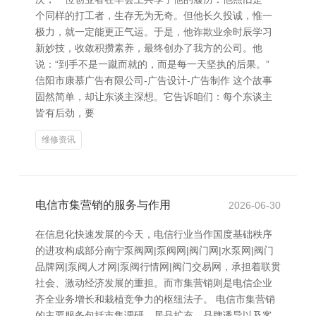
个同样的打工者，生存无为无奇。但他长久投诚，惟一
极力，就一定能更正气运。于是，他诈欺业余时辰学习
新妙技，收敛积攒素养，最终创办了我方的公司。他
说：“到手不是一蹴而就的，而是每一天坚执的后果。”
信阳市康慕广告有限公司-广告设计-广告制作 这个故事
固然简单，却让东谈主深想。它告诉咱们：每个东谈主
皆有后劲，要
维修资讯
电信市集营销的服务与作用
2026-06-30
在信息化快速发展的今天，电信行业当作国度基础秩序
的进攻构成部分南宁泵阀网|泵阀网|阀门网|水泵网|阀门
品牌网|泵阀人才网|泵阀行情网|阀门交易网，承担着联贯
社会、激动经济发展的重担。而市集营销则是电信企业
齐全业务增长和栽植竞争力的枢纽法子。 电信市集营销
的主要服务包括市集调研、居品扩充、品牌诱导以及客